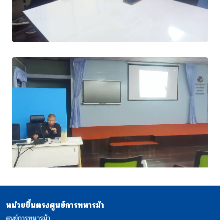
หน่วยขึ้นตรงศูนย์การทหารม้า
ศูนย์การทหารม้า