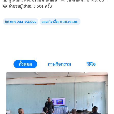
ผู้โพสต์ : ส.ต. ชานนท์ ไลหงษ์ |
วันที่โพสต์ : 6 พ.ย. 66 |
จำนวนผู้เข้าชม : 601 ครั้ง
โครงการ UNIT SCHOOL
แผนกวิชาสื่อสาร กศ.รร.ม.ศม.
ทั้งหมด
ภาพกิจกรรม
วีดีโอ