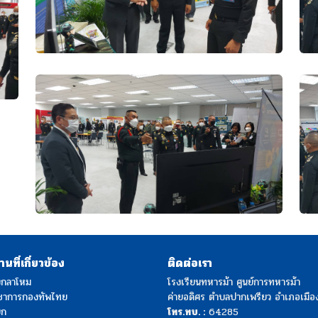
นที่เกี่ยวข้อง
ติดต่อเรา
งกลาโหม
โรงเรียนทหารม้า ศูนย์การทหารม้า
ชาการกองทัพไทย
ค่ายอดิศร ตำบลปากเพรียว อำเภอเมือง
บก
โทร.ทบ. :
64285