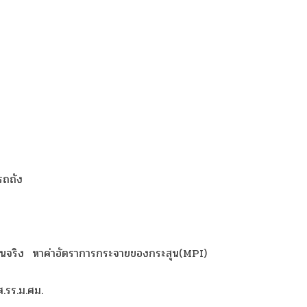
รถถัง
สุนจริง
หาค่าอัตราการกระจายของกระสุน(MPI)
.รร.ม.ศม.