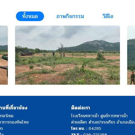
ทั้งหมด
ภาพกิจกรรม
วีดีโอ
นที่เกี่ยวข้อง
ติดต่อเรา
งกลาโหม
โรงเรียนทหารม้า ศูนย์การทหารม้า
ชาการกองทัพไทย
ค่ายอดิศร ตำบลปากเพรียว อำเภอเมือง
บก
โทร.ทบ. :
64285
ือ
FAX :
036-221268