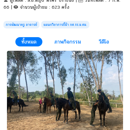
ผู้โพสต์ : ส.อ.หญิง พรศิริ ปราชนีย์ |
วันที่โพสต์ : 7 ก.พ.
66 |
จำนวนผู้เข้าชม : 623 ครั้ง
การพัฒนาครู อาจารย์
แผนกวิชาการขี่ม้า กศ.รร.ม.ศม.
ทั้งหมด
ภาพกิจกรรม
วีดีโอ